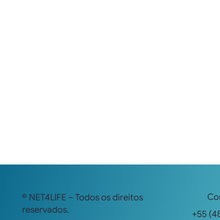
Co
© NET4LIFE – Todos os direitos
reservados.
+55 (48