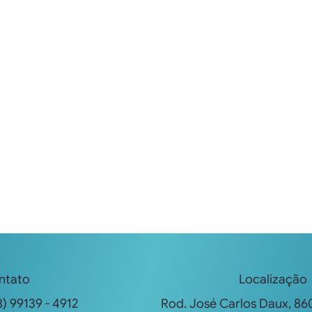
ntato
Localização
Rod. José Carlos Daux, 86
) 99139 - 4912