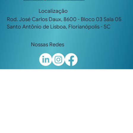
Localização
Rod. José Carlos Daux, 8600 - Bloco 03 Sala 05
Santo Antônio de Lisboa, Florianópolis - SC
Nossas Redes