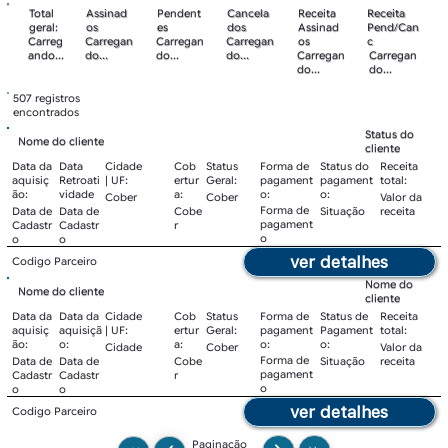
Total
Assinad
Pendent
Cancela
Receita
Receita
geral:
os
es
dos
Assinad
Pend/Can
Carreg
Carregan
Carregan
Carregan
os
c
ando...
do...
do...
do...
Carregan
Carregan
do...
do...
507 registros
encontrados
Status do
Nome do cliente
cliente
Data da
Data
Cidade
Cob
Status
Forma de
Status do
Receita
aquisiç
Retroati
| UF:
ertur
Geral:
pagament
pagament
total:
ão:
vidade
a:
o:
o:
Cober
Cober
Valor da
Forma de
Data de
Data de
Cobe
Situação
receita
pagament
Cadastr
Cadastr
r
o
o
o
ver detalhes
Codigo Parceiro
Nome do
Nome do cliente
cliente
Data da
Data da
Cidade
Cob
Status
Forma de
Status de
Receita
aquisiç
aquisiçã
| UF:
ertur
Geral:
pagament
Pagament
total:
ão:
o:
a:
o:
o:
Cidade
Cober
Valor da
Forma de
Data de
Data de
Cobe
Situação
receita
pagament
Cadastr
Cadastr
r
o
o
o
ver detalhes
Codigo Parceiro
Paginação