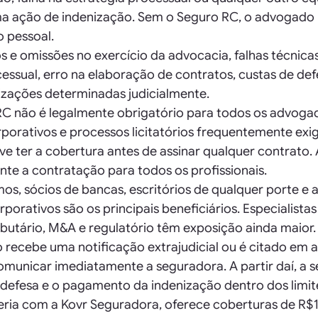
a ação de indenização. Sem o Seguro RC, o advogado
o pessoal.
 e omissões no exercício da advocacia, falhas técnicas 
ssual, erro na elaboração de contratos, custas de defes
nizações determinadas judicialmente.
 RC não é legalmente obrigatório para todos os advoga
rporativos e processos licitatórios frequentemente exi
ve ter a cobertura antes de assinar qualquer contrato.
e a contratação para todos os profissionais.
, sócios de bancas, escritórios de qualquer porte e
porativos são os principais beneficiários. Especialista
ibutário, M&A e regulatório têm exposição ainda maior.
ecebe uma notificação extrajudicial ou é citado em a
omunicar imediatamente a seguradora. A partir daí, a 
defesa e o pagamento da indenização dentro dos limite
eria com a Kovr Seguradora, oferece coberturas de R$1,