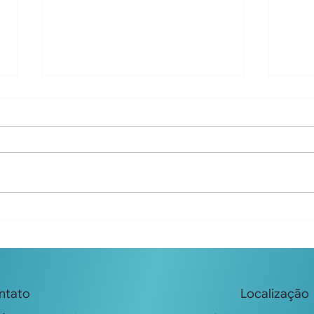
Seguro RC para Advogados
Segu
em Brasilia e no Distrito
em F
Federal
Cata
Seguro RC para Advogados em
Segu
Brasília e no DF. Proteção
Civi
alinhada à OAB-DF e CAADF.
Flori
Coberturas de R$1,5M a R$3M.
na O
Contrate 100% online.
Cobe
Contr
ntato
Localização