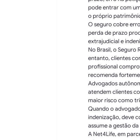
pode entrar com um
o próprio patrimôni
O seguro cobre erros
perda de prazo proce
extrajudicial e inde
No Brasil, o Seguro
entanto, clientes co
profissional compro
recomenda fortement
Advogados autônomos
atendem clientes cor
maior risco como tr
Quando o advogado r
indenização, deve c
assume a gestão da 
A Net4Life, em parc