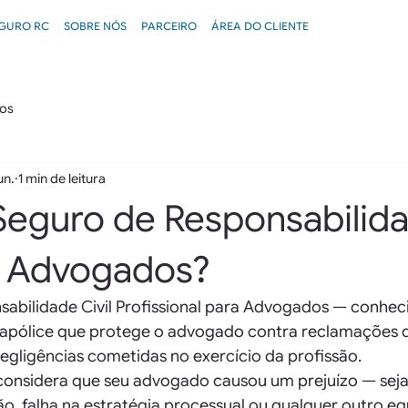
GURO RC
SOBRE NÓS
PARCEIRO
ÁREA DO CLIENTE
os
un.
1 min de leitura
Seguro de Responsabilid
ra Advogados?
abilidade Civil Profissional para Advogados — conhe
pólice que protege o advogado contra reclamações de
egligências cometidas no exercício da profissão.
onsidera que seu advogado causou um prejuízo — seja
ão, falha na estratégia processual ou qualquer outro eq