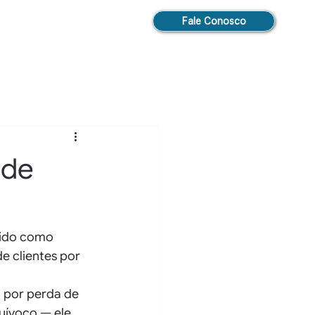
Fale Conosco
ade
cido como 
 clientes por 
 por perda de 
uívoco — ele 