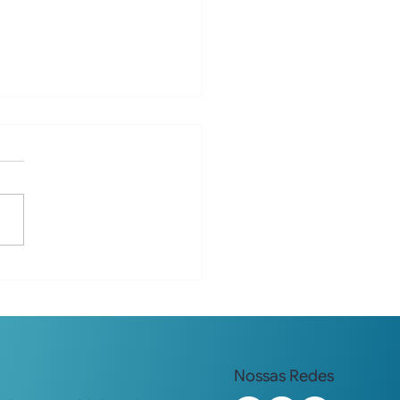
ro RC para Advogados
lorianopolis e Santa
rina
ro de Responsabilidade
l para advogados em
anópolis e SC. Especialistas
AB-SC e CAASC.
rturas de R$1,5M a R$3M.
ate online.
Nossas Redes