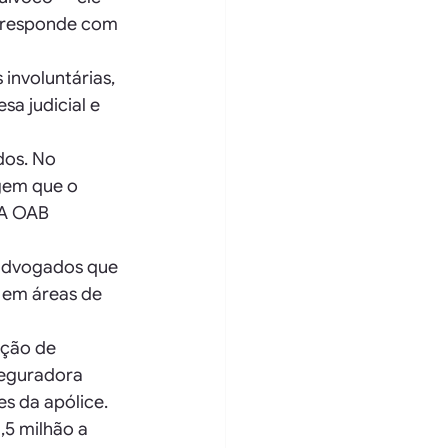
 responde com 
involuntárias, 
a judicial e 
dos. No 
gem que o 
 A OAB 
 advogados que 
s em áreas de 
ção de 
seguradora 
s da apólice.
5 milhão a 