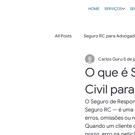
HOME
SERVIÇOS
SE
All Posts
Seguro RC para Advogad
Carlos Guru
5 de j
O que é 
Civil pa
O Seguro de Respons
Seguro RC — é uma a
erros, omissões ou n
Quando um cliente c
prazo, erro na petiç